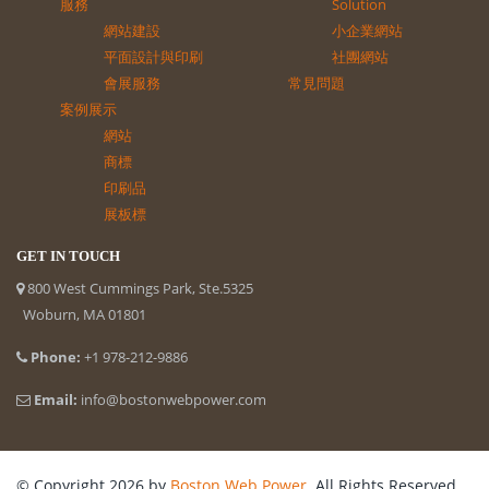
服務
Solution
網站建設
小企業網站
平面設計與印刷
社團網站
會展服務
常見問題
案例展示
網站
商標
印刷品
展板標
GET IN TOUCH
800 West Cummings Park, Ste.5325
Woburn, MA 01801
Phone:
+1 978-212-9886
Email:
info@bostonwebpower.com
© Copyright 2026 by
Boston Web Power
. All Rights Reserved.