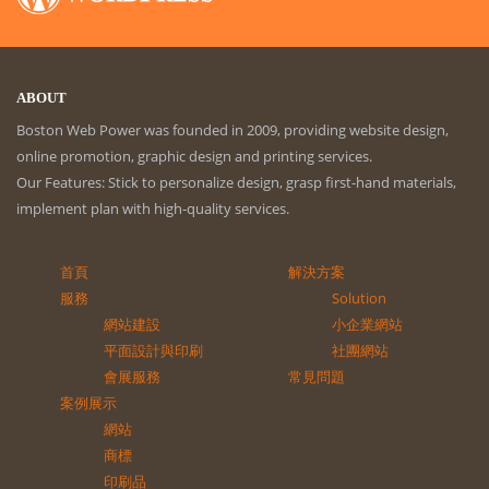
ABOUT
Boston Web Power was founded in 2009, providing website design,
online promotion, graphic design and printing services.
Our Features: Stick to personalize design, grasp first-hand materials,
implement plan with high-quality services.
首頁
解決方案
服務
Solution
網站建設
小企業網站
平面設計與印刷
社團網站
會展服務
常見問題
案例展示
網站
商標
印刷品